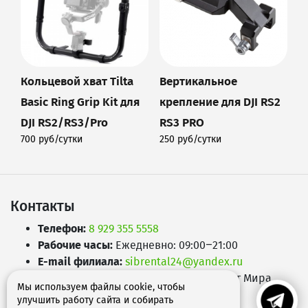
Кольцевой хват Tilta
Вертикальное
Basic Ring Grip Kit для
крепление для DJI RS2
DJI RS2/RS3/Pro
RS3 PRO
700 руб/сутки
250 руб/сутки
Подробнее
Подробнее
Контакты
Телефон:
8 929 355 5558
Рабочие часы:
Ежедневно: 09:00–21:00
E-mail филиала:
sibrental24@yandex.ru
Адрес:
660049
,
г. Красноярск
,
Проспект Мира,
Мы используем файлы cookie, чтобы
д.65А
улучшить работу сайта и собирать