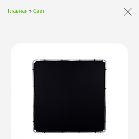
×
Главная
»
Свет