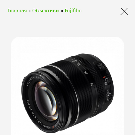
×
Главная
»
Объективы
»
Fujifilm