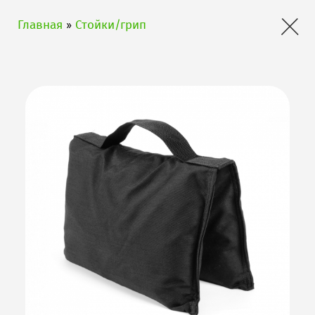
×
Главная
»
Стойки/грип