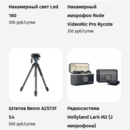
Накамерный свет Led
Накамерный
160
микрофон Rode
300 руб/сутки
VideoMic Pro Rycote
Подробнее
350 руб/сутки
Подробнее
Штатив Benro A2573F
Радиосистема
S4
Hollyland Lark M2 (2
500 руб/сутки
микрофона)